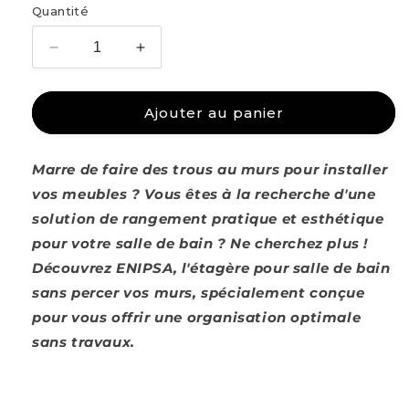
Quantité
Réduire
Augmenter
la
la
quantité
quantité
de
de
Ajouter au panier
ENIPSA
ENIPSA
-
-
Marre de faire des trous au murs pour installer
Étagère
Étagère
salle
salle
vos meubles ? Vous êtes à la recherche d'une
de
de
solution de rangement pratique et esthétique
bain
bain
pour votre salle de bain ? Ne cherchez plus !
sans
sans
percer
percer
Découvrez ENIPSA, l'étagère pour salle de bain
sans percer vos murs, spécialement conçue
pour vous offrir une organisation optimale
sans travaux.