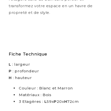
transformez votre espace en un havre de
propreté et de style.
Fiche Technique
L
: largeur
P
: profondeur
H
: hauteur
Couleur : Blanc et Marron
Matériaux : Bois
3 Etagères :
L
59x
P
20x
H
72cm