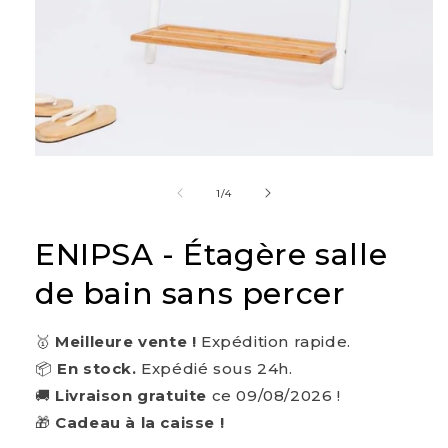
Ouvrir
le
média
de
1
/
4
1
dans
une
ENIPSA - Étagère salle
fenêtre
modale
de bain sans percer
🥇
Meilleure vente !
Expédition rapide.
📦
En stock.
Expédié sous 24h.
🚚
Livraison gratuite
ce 09/08/2026 !
🎁
Cadeau à la caisse !