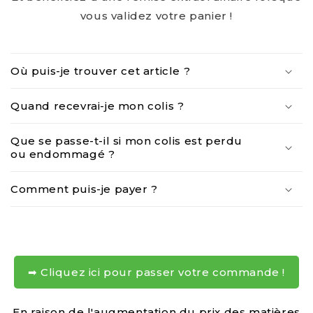
vous validez votre panier !
C
o
Où puis-je trouver cet article ?
n
t
Quand recevrai-je mon colis ?
e
n
Que se passe-t-il si mon colis est perdu
u
ou endommagé ?
r
é
Comment puis-je payer ?
d
u
c
t
➡ Cliquez ici pour passer votre commande !
i
b
En raison de l'augmentation du prix des matières