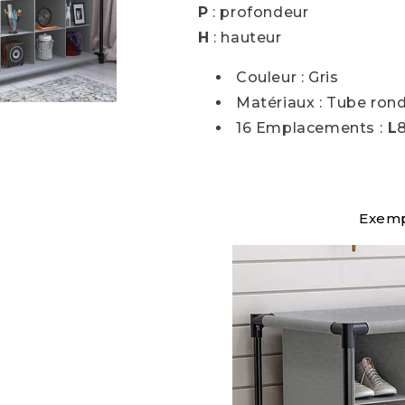
P
: profondeur
H
: hauteur
Couleur : Gris
Matériaux : Tube ron
16 Emplacements :
L
Exemp