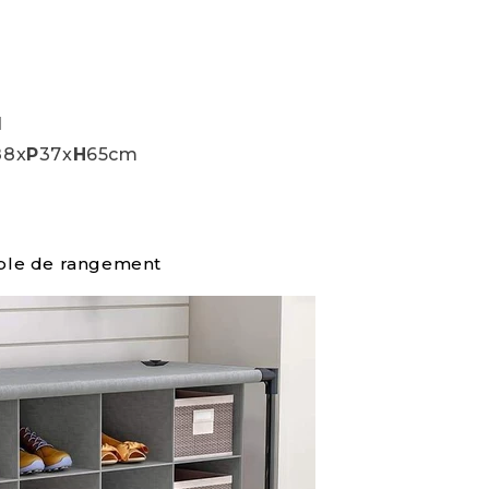
d
88x
P
37x
H
65cm
le de rangement