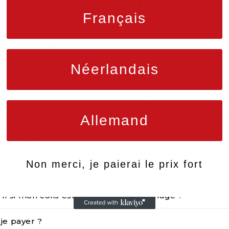
Foire aux questions
Français
r une livraison gratuite ?
Néerlandais
 Suivie
Gratuite
(au lieu de 9,90 €), il vous suffit d
z d'une remise extraordinaire lorsque vous validez v
Allemand
ver cet article ?
Non merci, je paierai le prix fort
-je mon colis ?
-il si mon colis est perdu ou endommagé ?
je payer ?