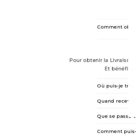
Comment obteni
Pour obtenir la Livraison
Et bénéficie
C
Où puis-je trou
o
n
Quand recevrai
t
Que se passe-t
e
n
Comment puis-