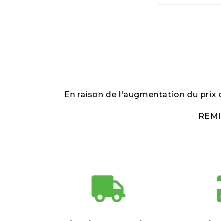
u
r
é
d
u
c
t
En raison de l'augmentation du prix
i
REMI
b
l
e