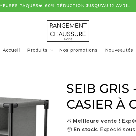
YEUSES PÂQUES❤️-60% RÉDUCTION JUSQU'AU 12 AVRIL
Accueil
Produits
Nos promotions
Nouveautés
SEIB GRIS
CASIER À
🥇
Meilleure vente !
Expéd
📦
En stock.
Expédié sous