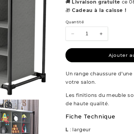
🚚
Livraison gratuite
ce 0
🎁
Cadeau à la caisse !
Quantité
Réduire
Augmenter
la
la
quantité
quantité
de
de
Ajouter a
SEIB
SEIB
GRIS
GRIS
Un range chaussure d'une p
-
-
ETAGÈRE
ETAGÈRE
votre salon.
ET
ET
CASIER
CASIER
Les finitions du meuble s
À
À
de haute qualité.
CHAUSSURES
CHAUSSUR
Fiche Technique
L
: largeur