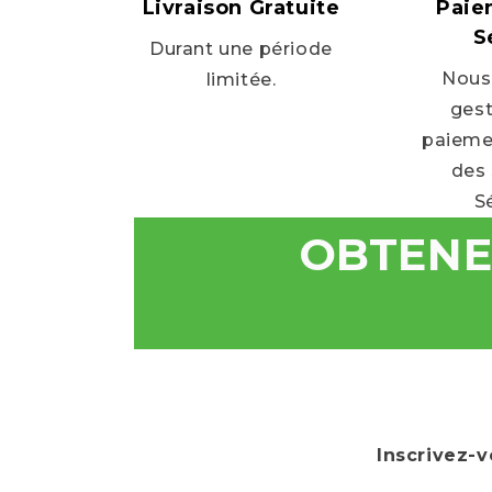
Livraison Gratuite
Paie
S
Durant une période
Nous 
limitée.
gest
paiemen
des 
S
OBTENE
Inscrivez-v